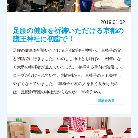
2019.01.02
足腰の健康を祈祷いただける京都の
護王神社に初詣で！
足腰の健康を祈祷いただける京都の護王神社へ、車椅子の父
と初詣でに行きました。いのしし神社とも呼ばれ、例年にな
く大勢の参拝者が並んでいました。 参拝する手前の階段にス
ロープが設けられていて、別の列から、車椅子の人も参拝し
やすくなっていました。 車椅子や杖の人を多く見かけたの
は、足腰御守護の神社だからなのか、車椅子や杖...