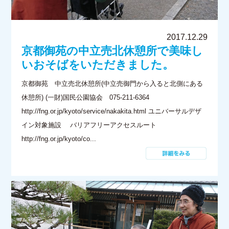
2017.12.29
京都御苑の中立売北休憩所で美味し
いおそばをいただきました。
京都御苑 中立売北休憩所(中立売御門から入ると北側にある
休憩所) (一財)国民公園協会 075-211-6364
http://fng.or.jp/kyoto/service/nakakita.html ユニバーサルデザ
イン対象施設 バリアフリーアクセスルート
http://fng.or.jp/kyoto/co...