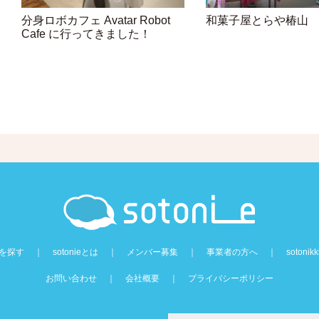
分身ロボカフェ Avatar Robot
和菓子屋とらや椿山
Cafe に行ってきました！
を探す
｜
sotonieとは
｜
メンバー募集
｜
事業者の方へ
｜
sotonikk
お問い合わせ
｜
会社概要
｜
プライバシーポリシー