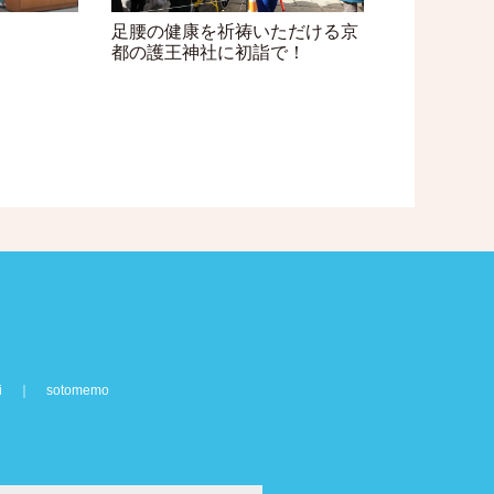
足腰の健康を祈祷いただける京
都の護王神社に初詣で！
i
｜
sotomemo