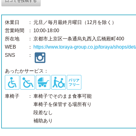
口コミを投稿する
休業日
：
元旦／毎月最終月曜日（12月を除く）
営業時間
：
10:00-18:00
所在地
：
京都市上京区一条通烏丸西入広橋殿町400
WEB
：
https://www.toraya-group.co.jp/toraya/shops/det
SNS
：
あったかサービス：
車椅子
：
車椅子でそのまま食事可能
車椅子を保管する場所有り
段差なし
補助あり