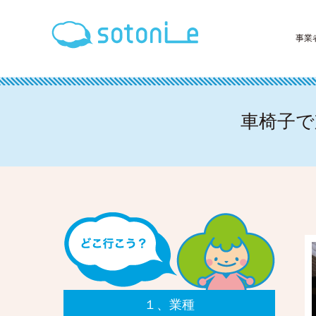
事業
車椅子で
１、業種