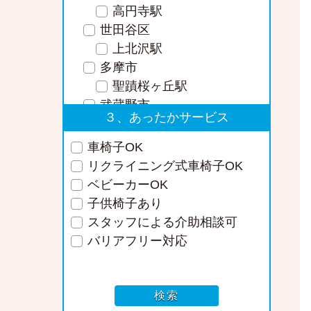
高円寺駅
世田谷区
上北沢駅
多摩市
聖蹟桜ヶ丘駅
武蔵野市
３、あったかサービス
吉祥寺駅
武蔵境駅
車椅子OK
練馬区
リクライニング式車椅子OK
新桜台駅
ベビーカーOK
練馬駅
子供椅子あり
調布市
スタッフによる介助相談可
つつじヶ丘駅
バリアフリー対応
府中市
府中駅
西東京市